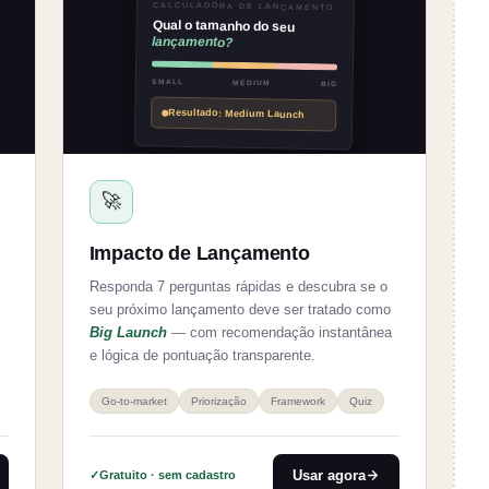
CALCULADORA DE LANÇAMENTO
L
DISPONÍVEL
Qual o tamanho do seu
lançamento?
SMALL
MEDIUM
BIG
Resultado: Medium Launch
🚀
Impacto de Lançamento
Responda 7 perguntas rápidas e descubra se o
seu próximo lançamento deve ser tratado como
Big Launch
— com recomendação instantânea
e lógica de pontuação transparente.
Go-to-market
Priorização
Framework
Quiz
Usar agora
Gratuito · sem cadastro