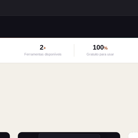
2
100
+
%
Ferramentas disponíveis
Gratuito para usar