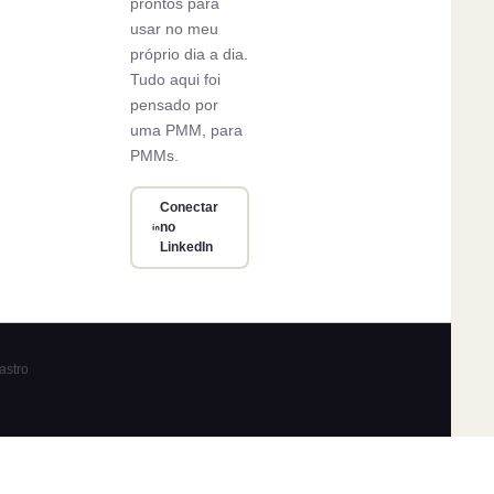
prontos para
usar no meu
próprio dia a dia.
Tudo aqui foi
pensado por
uma PMM, para
PMMs.
Conectar
no
LinkedIn
astro