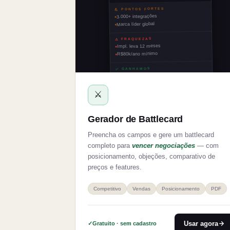
DISPONÍVE
💪 PONTOS FORTES
3.000+ integrações
Marca líder global
⚠️ FRAQUEZAS
Impl. leva 12 meses
R$80k/ano mínimo
✅ GANHAMOS
Onboarding em 1 semana
⚔️
Gerador de Battlecard
Preencha os campos e gere um battlecard
completo para
vencer negociações
— com
posicionamento, objeções, comparativo de
preços e features.
Competitivo
Vendas
Posicionamento
PDF
Usar agora
Gratuito · sem cadastro