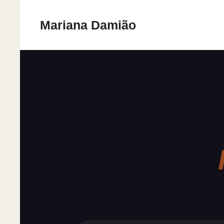
Pular
para
Mariana Damião
o
conteúdo